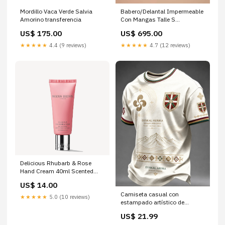
Mordillo Vaca Verde Salvia
Babero/Delantal Impermeable
Amorino transferencia
Con Mangas Talle S
transferencia
US$ 175.00
US$ 695.00
★★★★★
4.4 (9 reviews)
★★★★★
4.7 (12 reviews)
Delicious Rhubarb & Rose
Hand Cream 40ml Scented
Candles
US$ 14.00
Camiseta casual con
★★★★★
5.0 (10 reviews)
estampado artístico de
inspiración vasca española
US$ 21.99
para hombre 20251222-ICW