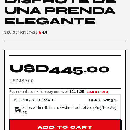
DISFRUTE DE
UNA PRENDA
ELEGANTE
SKU 30461957629
4.8
USD445.00
USD489.00
Pay in 4 interest-free payments of
$111.25
Learn more
SHIPPING ESTIMATE
USA
Change
Ships within 48 hours · Estimated delivery
Aug 10
-
Aug
15
ADD TO CART