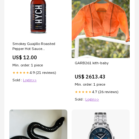
Smokey Guajillo Roasted
Pepper Hot Sauce
import_2022_10_22_180153
US$ 12.00
GARB261 kith-baby
Min. order: 1 piece
4.9 (21 reviews)
★★★★★
US$ 2613.43
Sold :
Login>>
Min. order: 1 piece
4.7 (26 reviews)
★★★★★
Sold :
Login>>