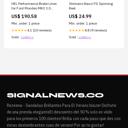
HEL Performance Brake Lines
Shimano Nasci FD Spinning
for Ford Mondeo MK3 3.0
Reel
ST220 2002-2007, Stainless
US$ 190.58
US$ 24.99
Steel Braided
Suspension>Suspension
Min. order: 1 piece
Min. order: 1 piece
Arms & Components
4.1 (10 reviews)
4.8 (9 reviews)
★★★★★
★★★★★
Sold :
Login>>
Sold :
Login>>
SIGNALNEWS.CO
Rezeena - Sandalias Brillantes Para El Verano blazer Disfrute
de una prenda eleganteEl descuento del 50 % solo es vlido
para los primeros 100 clientes! Brilla con cada paso que des con
estas deslumbrantes cuas de verano! Por qu te gustar!