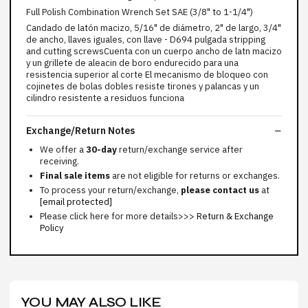
Full Polish Combination Wrench Set SAE (3/8" to 1-1/4")
Candado de latón macizo, 5/16" de diámetro, 2" de largo, 3/4"
de ancho, llaves iguales, con llave - D694 pulgada stripping
and cutting screwsCuenta con un cuerpo ancho de latn macizo
y un grillete de aleacin de boro endurecido para una
resistencia superior al corte El mecanismo de bloqueo con
cojinetes de bolas dobles resiste tirones y palancas y un
cilindro resistente a residuos funciona
Exchange/Return Notes
We offer a
30-day
return/exchange service after
receiving.
Final sale items
are not eligible for returns or exchanges.
To process your return/exchange,
please contact us
at
[email protected]
Please click here for more details>>>
Return & Exchange
Policy
YOU MAY ALSO LIKE