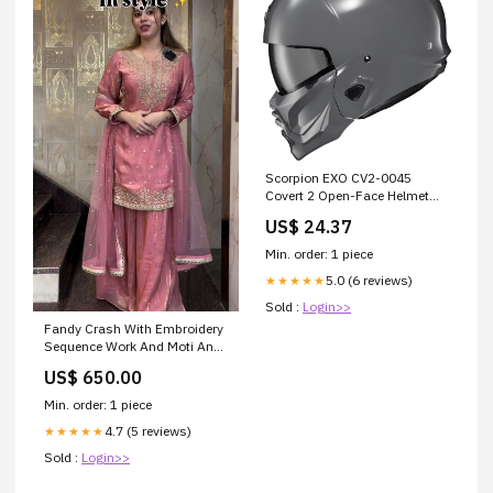
Scorpion EXO CV2-0045
Covert 2 Open-Face Helmet
Cement Grey LG
US$ 24.37
Min. order: 1 piece
5.0 (6 reviews)
★★★★★
Sold :
Login>>
Fandy Crash With Embroidery
Sequence Work And Moti And
Less Work Dupatta Type
US$ 650.00
Palazzo Dress ANARKALI
DRESS
Min. order: 1 piece
4.7 (5 reviews)
★★★★★
Sold :
Login>>