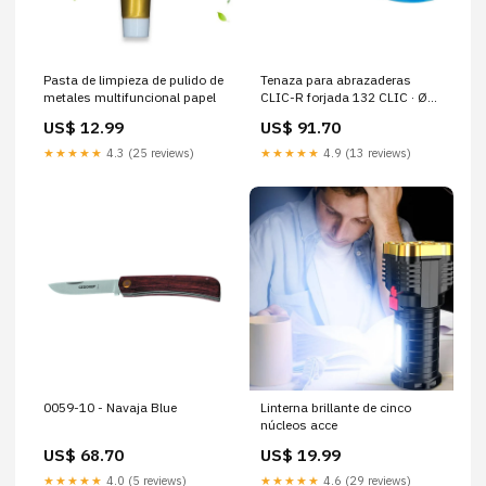
Pasta de limpieza de pulido de
Tenaza para abrazaderas
metales multifuncional papel
CLIC-R forjada 132 CLIC · Ø
5-30 mm cajón
US$ 12.99
US$ 91.70
★★★★★
4.3 (25 reviews)
★★★★★
4.9 (13 reviews)
0059-10 - Navaja Blue
Linterna brillante de cinco
núcleos acce
US$ 68.70
US$ 19.99
★★★★★
4.0 (5 reviews)
★★★★★
4.6 (29 reviews)