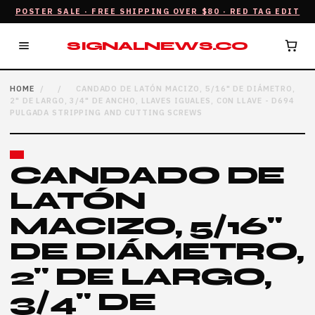
POSTER SALE · FREE SHIPPING OVER $80 · RED TAG EDIT
SIGNALNEWS.CO
HOME
/
/
CANDADO DE LATÓN MACIZO, 5/16" DE DIÁMETRO,
2" DE LARGO, 3/4" DE ANCHO, LLAVES IGUALES, CON LLAVE - D694
PULGADA STRIPPING AND CUTTING SCREWS
CANDADO DE
LATÓN
MACIZO, 5/16"
DE DIÁMETRO,
2" DE LARGO,
3/4" DE