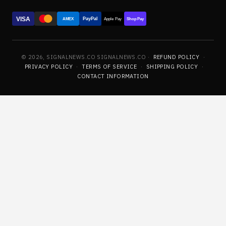
VISA
PayPal
AMEX
Apple Pay
Shop Pay
© 2026, SIGNALNEWS.CO SIGNALNEWS.CO ·
REFUND POLICY
·
PRIVACY POLICY
·
TERMS OF SERVICE
·
SHIPPING POLICY
·
CONTACT INFORMATION