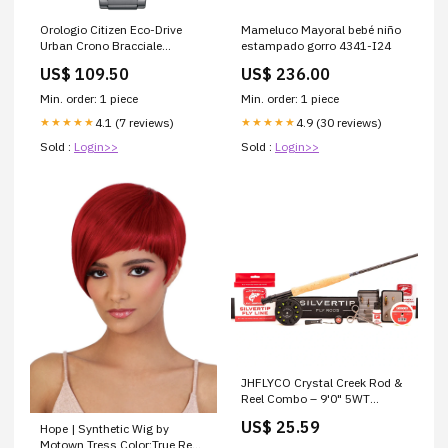
Orologio Citizen Eco-Drive
Mameluco Mayoral bebé niño
Urban Crono Bracciale
estampado gorro 4341-I24
Morellato
US$ 109.50
US$ 236.00
Min. order: 1 piece
Min. order: 1 piece
4.1 (7 reviews)
4.9 (30 reviews)
★★★★★
★★★★★
Sold :
Login>>
Sold :
Login>>
JHFLYCO Crystal Creek Rod &
Reel Combo – 9'0" 5WT
Beginner Kit – Jackson Hole
US$ 25.59
Hope | Synthetic Wig by
Fly Company
Motown Tress Color:True Red-