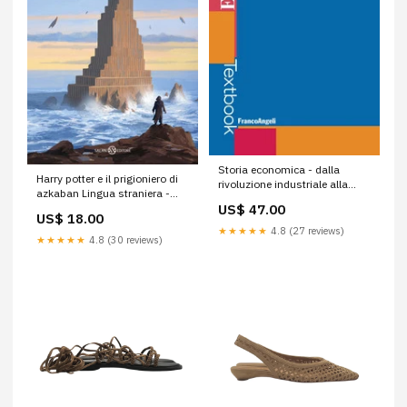
Storia economica - dalla
Harry potter e il prigioniero di
rivoluzione industriale alla
azkaban Lingua straniera -
rivoluzione informatica
US$ 47.00
tedesco
Parascolastica varia
US$ 18.00
★★★★★
4.8 (27 reviews)
★★★★★
4.8 (30 reviews)