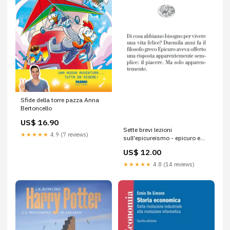
Sfide della torre pazza Anna
Bertoncello
US$ 16.90
Sette brevi lezioni
★★★★★
4.9 (7 reviews)
sull'epicureismo - epicuro e
l'arte della felicita' Alessandra
US$ 12.00
Dissegna
★★★★★
4.8 (14 reviews)