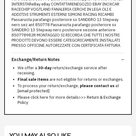
INTERSTAReBay eBay CONTATTARENEGOZIO EBAY INOXCAR
RACECHIP VOGTLAND FANALERIA CERCHI IN LEGA OLI E
ADDITIVI STRUMENTI ESTERNI SIMONI RACING RICAMBI
Passaruota parafango posteriore sx SANDERO 13 Stepway
nero sez ant 850778 Passaruota parafango posteriore sx
SANDERO 13 Stepway nero posteriore sezione anteriore
850778982R MONTAGGIO SI RICORDA CHE TUTTI I NOSTRI
PRODOTTI DEVONO ESSERE CATEGORICAMENTE INSTALLATI
PRESSO OFFICINE AUTORIZZATE CON CERTIFICATA FATTURA
Exchange/Return Notes
We offer a
30-day
return/exchange service after
receiving.
Final sale items
are not eligible for returns or exchanges.
To process your return/exchange,
please contact us
at
[email protected]
Please click here for more details>>>
Return & Exchange
Policy
YOU MAY ALSO LIKE